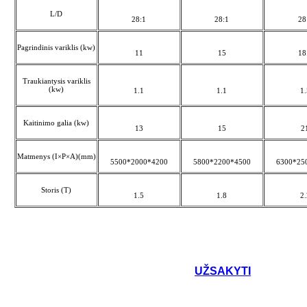
L/D
28:1
28:1
28
Pagrindinis variklis (kw)
11
15
18
Traukiantysis variklis
(kw)
1.1
1.1
1.
Kaitinimo galia (kw)
13
15
2
Matmenys (I×P×A)(mm)
5500*2000*4200
5800*2200*4500
6300*25
Storis (T)
1.5
1.8
2.
UŽSAKYTI