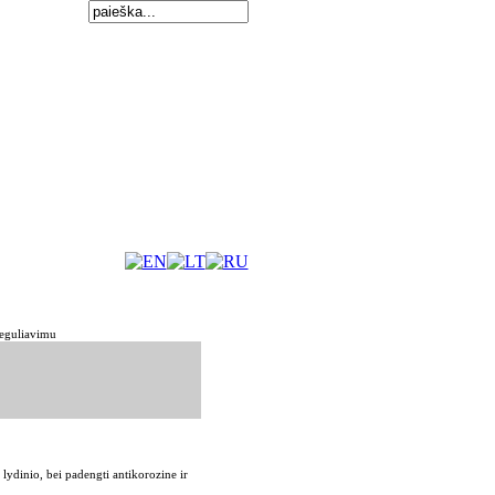
reguliavimu
dinio, bei padengti antikorozine ir