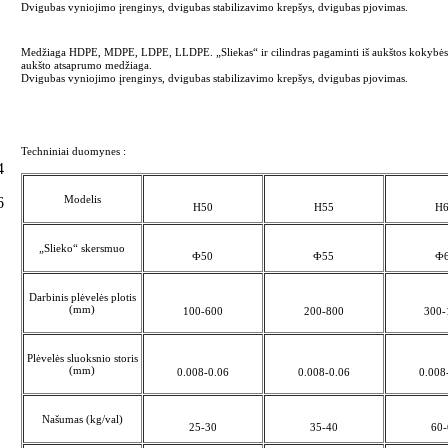
Dvigubas vyniojimo įrenginys, dvigubas stabilizavimo krepšys, dvigubas pjovimas.
Medžiaga HDPE, MDPE, LDPE, LLDPE. „Sliekas“ ir cilindras pagaminti iš aukštos kokybės ly
aukšto atsaprumo medžiaga.
Dvigubas vyniojimo įrenginys, dvigubas stabilizavimo krepšys, dvigubas pjovimas.
Techniniai duomynes :
4
Modelis
6
H50
H55
H
„Slieko“ skersmuo
Ф50
Ф55
Ф
Darbinis plėvelės plotis
(mm)
100-600
200-800
300-
Plėvelės sluoksnio storis
(mm)
0.008-0.06
0.008-0.06
0.008
Našumas (kg/val)
25-30
35-40
60-