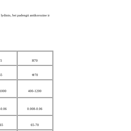
dinio, bei padengti antikorozine ir
65
H70
65
Ф70
1000
400-1200
-0.06
0.008-0.06
65
65-70