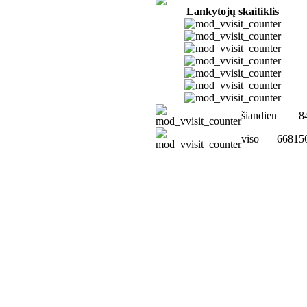
Lankytojų skaitiklis
šiandien
8
viso
66815