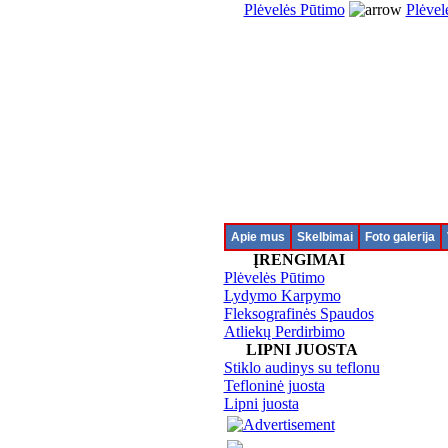
Plėvelės Pūtimo
Plėvel
Apie mus
Skelbimai
Foto galerija
ĮRENGIMAI
Plėvelės Pūtimo
Lydymo Karpymo
Fleksografinės Spaudos
Atliekų Perdirbimo
LIPNI JUOSTA
Stiklo audinys su teflonu
Tefloninė juosta
Lipni juosta